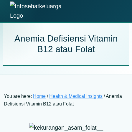
Skip
Skip
Skip
Skip
to
to
to
to
Info
primary
main
primary
footer
Temukan
Sehat
navigation
content
sidebar
Informasi
Keluarga
Anemia Defisiensi Vitamin
Kesehatan
B12 atau Folat
Keluarga
Terpercaya
You are here:
Home
/
Health & Medical Insights
/
Anemia
Defisiensi Vitamin B12 atau Folat