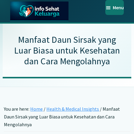
Skip
Skip
Skip
Menu
to
to
to
main
primary
footer
Info
Temukan
Sehat
content
sidebar
Informasi
Keluarga
Manfaat Daun Sirsak yang
Kesehatan
Luar Biasa untuk Kesehatan
Keluarga
dan Cara Mengolahnya
Terpercaya
You are here:
Home
/
Health & Medical Insights
/
Manfaat
Daun Sirsak yang Luar Biasa untuk Kesehatan dan Cara
Mengolahnya