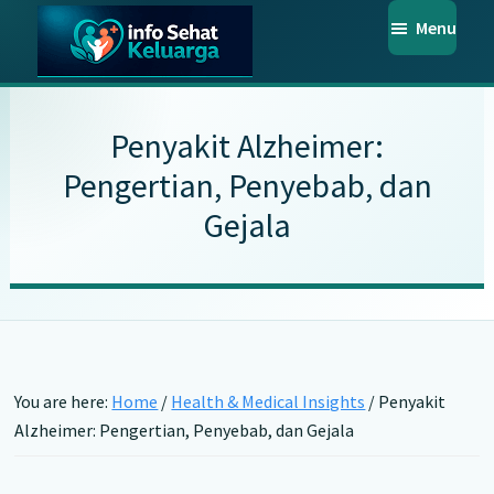
Skip
Skip
Skip
Menu
to
to
to
main
primary
footer
Info
Temukan
Sehat
content
sidebar
Informasi
Keluarga
Penyakit Alzheimer:
Kesehatan
Pengertian, Penyebab, dan
Keluarga
Gejala
Terpercaya
You are here:
Home
/
Health & Medical Insights
/
Penyakit
Alzheimer: Pengertian, Penyebab, dan Gejala