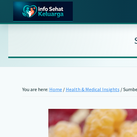
Skip
Skip
Skip
to
to
to
main
primary
footer
Info
Temukan
Sehat
content
sidebar
Informasi
Keluarga
Kesehatan
Keluarga
Terpercaya
You are here:
Home
/
Health & Medical Insights
/
Sumber