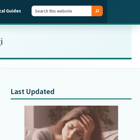
Search
Search
cal Guides
this
website
i
Last Updated
Primary
Sidebar