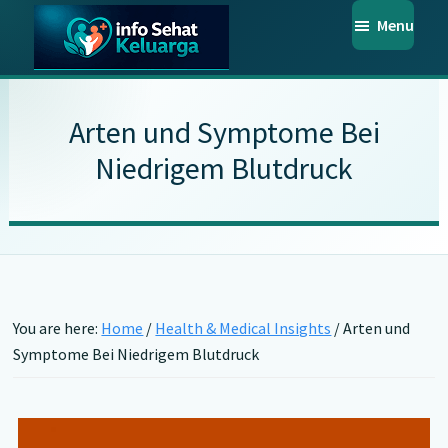
Skip
Skip
Skip
Menu
to
to
to
main
primary
footer
Info
Temukan
Sehat
content
sidebar
Informasi
Keluarga
Arten und Symptome Bei
Kesehatan
Niedrigem Blutdruck
Keluarga
Terpercaya
You are here:
Home
/
Health & Medical Insights
/
Arten und
Symptome Bei Niedrigem Blutdruck