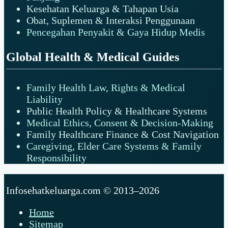
Kesehatan Keluarga & Tahapan Usia
Obat, Suplemen & Interaksi Penggunaan
Pencegahan Penyakit & Gaya Hidup Medis
Global Health & Medical Guides
Family Health Law, Rights & Medical
Liability
Public Health Policy & Healthcare Systems
Medical Ethics, Consent & Decision-Making
Family Healthcare Finance & Cost Navigation
Caregiving, Elder Care Systems & Family
Responsibility
Infosehatkeluarga.com © 2013–2026
Home
Sitemap