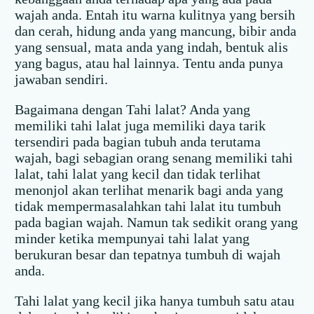
wajah anda. Entah itu warna kulitnya yang bersih
dan cerah, hidung anda yang mancung, bibir anda
yang sensual, mata anda yang indah, bentuk alis
yang bagus, atau hal lainnya. Tentu anda punya
jawaban sendiri.
Bagaimana dengan Tahi lalat? Anda yang
memiliki tahi lalat juga memiliki daya tarik
tersendiri pada bagian tubuh anda terutama
wajah, bagi sebagian orang senang memiliki tahi
lalat, tahi lalat yang kecil dan tidak terlihat
menonjol akan terlihat menarik bagi anda yang
tidak mempermasalahkan tahi lalat itu tumbuh
pada bagian wajah. Namun tak sedikit orang yang
minder ketika mempunyai tahi lalat yang
berukuran besar dan tepatnya tumbuh di wajah
anda.
Tahi lalat yang kecil jika hanya tumbuh satu atau