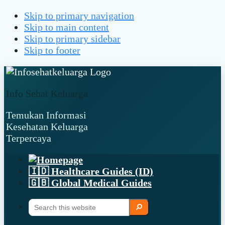
Skip to primary navigation
Skip to main content
Skip to primary sidebar
Skip to footer
Info Sehat Keluarga
Temukan Informasi
Kesehatan Keluarga
Terpercaya
🇮🇩 Healthcare Guides (ID)
🇬🇧 Global Medical Guides
Search
Search
this