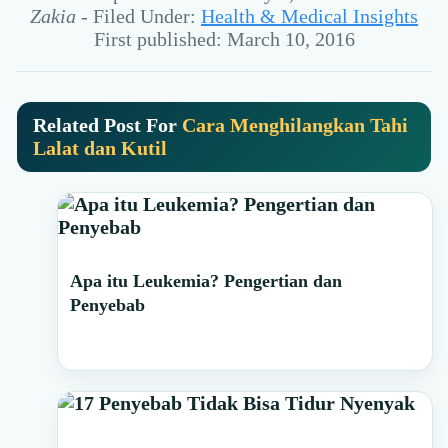
Zakia
-
Filed Under:
Health & Medical Insights
First published: March 10, 2016
Related Post For
Cara Menghilangkan Tahi
Lalat dan Kutil
Primary
Apa itu Leukemia? Pengertian dan
Sidebar
Penyebab