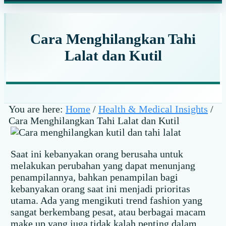
website
Cara Menghilangkan Tahi
Lalat dan Kutil
You are here:
Home
/
Health & Medical Insights
/
Cara Menghilangkan Tahi Lalat dan Kutil
Saat ini kebanyakan orang berusaha untuk
melakukan perubahan yang dapat menunjang
penampilannya, bahkan penampilan bagi
kebanyakan orang saat ini menjadi prioritas
utama. Ada yang mengikuti trend fashion yang
sangat berkembang pesat, atau berbagai macam
make up yang juga tidak kalah penting dalam