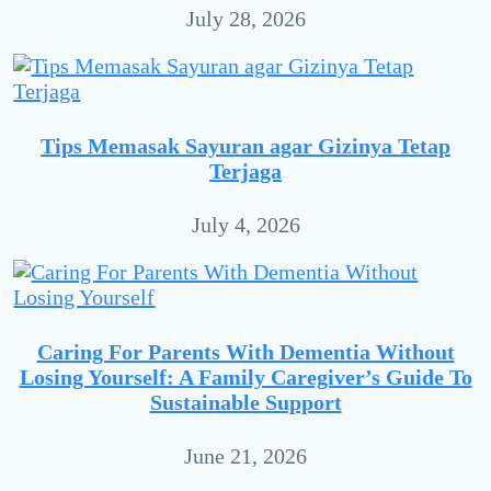
July 28, 2026
Tips Memasak Sayuran agar Gizinya Tetap
Terjaga
July 4, 2026
Caring For Parents With Dementia Without
Losing Yourself: A Family Caregiver’s Guide To
Sustainable Support
June 21, 2026