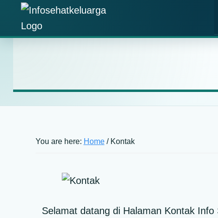
Skip
Skip
Skip
Skip
to
to
to
to
Info
primary
main
primary
footer
Temukan
Sehat
navigation
content
sidebar
Informasi
Keluarga
Kesehatan
Keluarga
Terpercaya
You are here:
Home
/
Kontak
Selamat datang di Halaman Kontak Info 