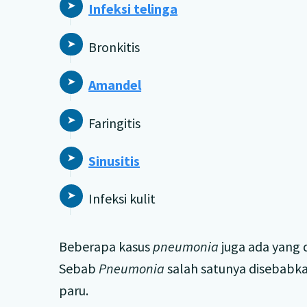
Infeksi telinga
Bronkitis
Amandel
Faringitis
Sinusitis
Infeksi kulit
Beberapa kasus
pneumonia
juga ada yang 
Sebab
Pneumonia
salah satunya disebabkan
paru.