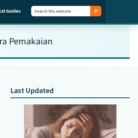
Search
Search
cal Guides
this
website
ara Pemakaian
Last Updated
Primary
Sidebar