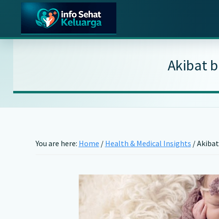
Skip
Skip
Skip
to
to
to
main
primary
footer
Info
Temukan
Sehat
content
sidebar
Informasi
Keluarga
Akibat 
Kesehatan
Keluarga
Terpercaya
You are here:
Home
/
Health & Medical Insights
/
Akibat