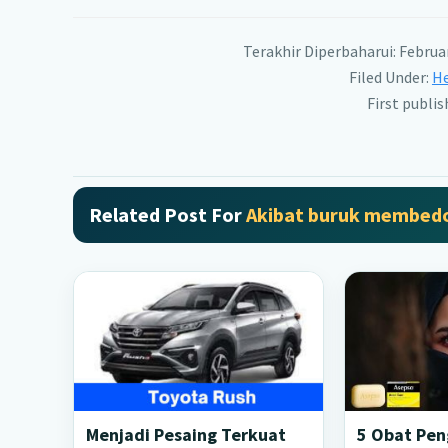
Terakhir Diperbaharui: Februa
Filed Under:
He
First publi
Related Post For
Akibat buruk membedo
Menjadi Pesaing Terkuat
5 Obat Peng