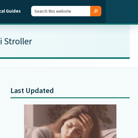
Search
Search
cal Guides
this
website
Stroller
Last Updated
Primary
Sidebar