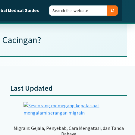
Search
Search
obal Medical Guides
this
website
a Cacingan?
Last Updated
Primary
Sidebar
Migrain: Gejala, Penyebab, Cara Mengatasi, dan Tanda
Bahaya