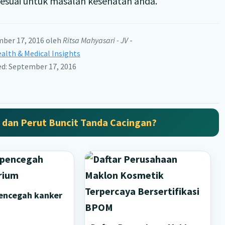
suai untuk masalah kesehatan anda.
mber 17, 2016
oleh
Ritsa Mahyasari - JV
-
alth & Medical Insights
ed: September 17, 2016
 dan Perut Buncit Tanda Cacingan?
encegah kanker