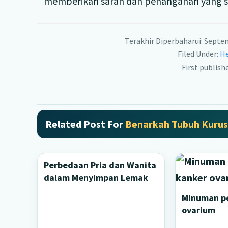
memberikan saran dan penanganan yang se
Terakhir Diperbaharui: Septe
Filed Under:
He
First publish
Related Post For
Benarkah Tubuh Kurus
Perbedaan Pria dan Wanita
dalam Menyimpan Lemak
Minuman p
ovarium