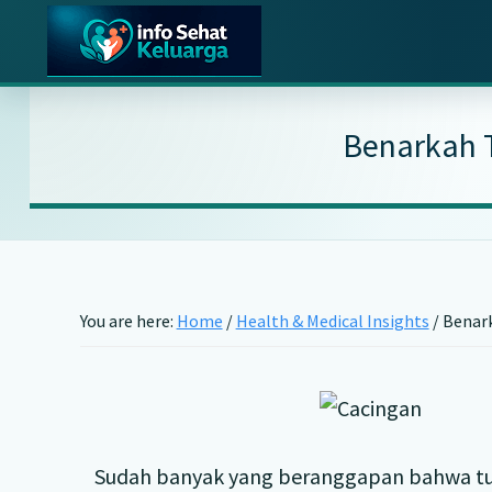
Skip
Skip
Skip
Skip
to
to
to
to
primary
main
primary
footer
Info
Temukan
Sehat
navigation
content
sidebar
Informasi
Keluarga
Benarkah T
Kesehatan
Keluarga
Terpercaya
You are here:
Home
/
Health & Medical Insights
/
Benark
Sudah banyak yang beranggapan bahwa tubu