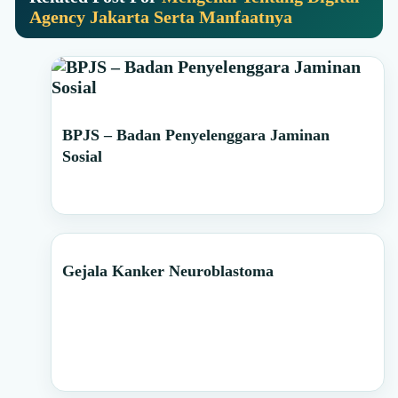
Agency Jakarta Serta Manfaatnya
Primary
BPJS – Badan Penyelenggara Jaminan
Sidebar
Sosial
Gejala Kanker Neuroblastoma