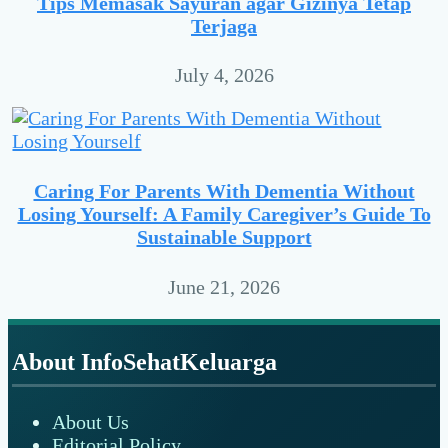
Tips Memasak Sayuran agar Gizinya Tetap
Terjaga
July 4, 2026
Caring For Parents With Dementia Without
Losing Yourself: A Family Caregiver’s Guide To
Sustainable Support
June 21, 2026
Footer
About InfoSehatKeluarga
About Us
Editorial Policy