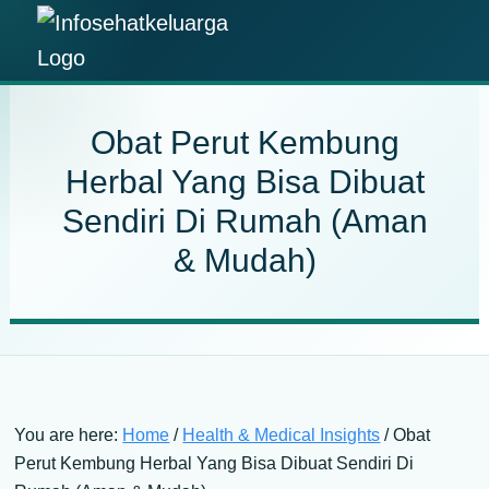
Skip
Skip
Skip
Skip
to
to
to
to
Info
primary
main
primary
footer
Temukan
Sehat
navigation
content
sidebar
Informasi
Keluarga
Obat Perut Kembung
Kesehatan
Herbal Yang Bisa Dibuat
Keluarga
Sendiri Di Rumah (Aman
Terpercaya
& Mudah)
You are here:
Home
/
Health & Medical Insights
/
Obat
Perut Kembung Herbal Yang Bisa Dibuat Sendiri Di