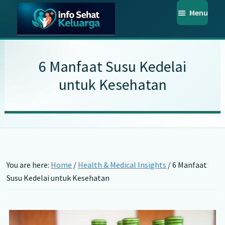
Skip
Skip
Skip
Menu
to
to
to
main
primary
footer
Info
Temukan
Sehat
content
sidebar
Informasi
Keluarga
6 Manfaat Susu Kedelai
Kesehatan
untuk Kesehatan
Keluarga
Terpercaya
You are here:
Home
/
Health & Medical Insights
/
6 Manfaat
Susu Kedelai untuk Kesehatan