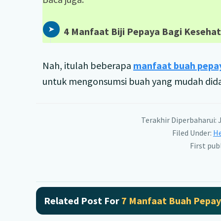
4 Manfaat Biji Pepaya Bagi Keseha
Nah, itulah beberapa
manfaat buah pepa
untuk mengonsumsi buah yang mudah didap
Terakhir Diperbaharui: J
Filed Under:
He
First pub
Related Post For
7 Manfaat Buah Pepay