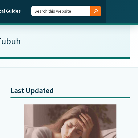
Search
Search
cal Guides
this
website
Tubuh
Last Updated
Primary
Sidebar