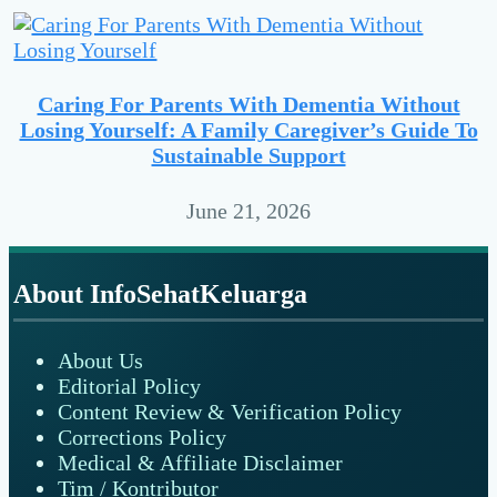
Caring For Parents With Dementia Without
Losing Yourself: A Family Caregiver’s Guide To
Sustainable Support
June 21, 2026
Footer
About InfoSehatKeluarga
About Us
Editorial Policy
Content Review & Verification Policy
Corrections Policy
Medical & Affiliate Disclaimer
Tim / Kontributor