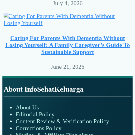
July 4, 2026
Caring For Parents With Dementia Without
Losing Yourself: A Family Caregiver’s Guide To
Sustainable Support
June 21, 2026
Footer
About InfoSehatKeluarga
About Us
Editorial Policy
Content Review & Verification Policy
Corrections Policy