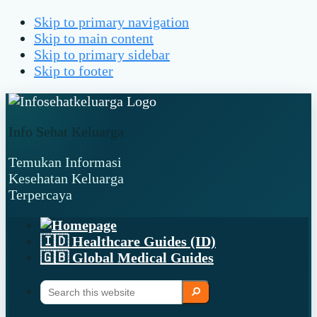
Skip to primary navigation
Skip to main content
Skip to primary sidebar
Skip to footer
Info Sehat Keluarga
Temukan Informasi
Kesehatan Keluarga
Terpercaya
🇮🇩 Healthcare Guides (ID)
🇬🇧 Global Medical Guides
Search
Search
this