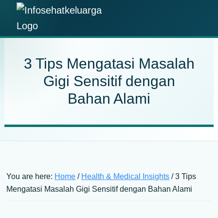
Skip
Skip
Skip
Skip
to
to
to
to
Info
primary
main
primary
footer
Temukan
Sehat
navigation
content
sidebar
Informasi
Keluarga
3 Tips Mengatasi Masalah
Kesehatan
Gigi Sensitif dengan
Keluarga
Bahan Alami
Terpercaya
You are here:
Home
/
Health & Medical Insights
/
3 Tips
Mengatasi Masalah Gigi Sensitif dengan Bahan Alami