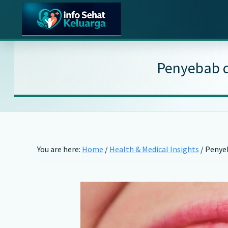
Skip
Skip
Skip
to
to
to
main
primary
footer
Info
Temukan
Sehat
content
sidebar
Informasi
Keluarga
Penyebab d
Kesehatan
Keluarga
Terpercaya
You are here:
Home
/
Health & Medical Insights
/
Penyeb