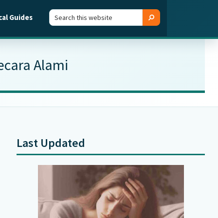
Search
Search
cal Guides
this
website
ecara Alami
Last Updated
Primary
Sidebar