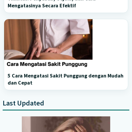
Mengatasinya Secara Efektif
5 Cara Mengatasi Sakit Punggung dengan Mudah
dan Cepat
Last Updated
Primary
Sidebar