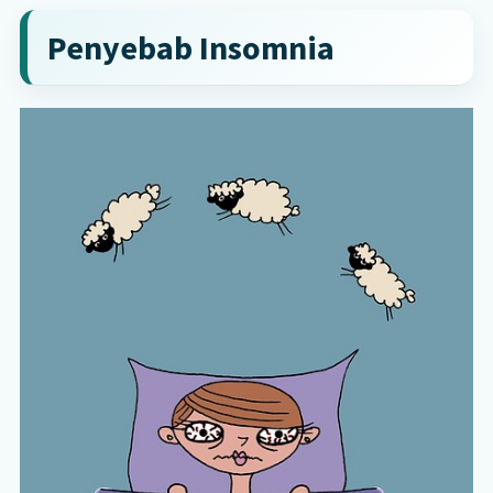
Penyebab Insomnia