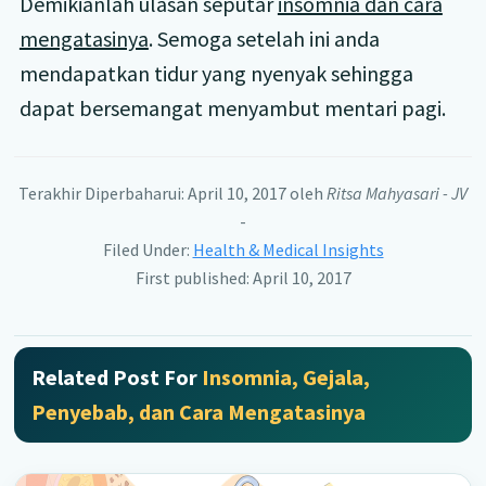
Demikianlah ulasan seputar
insomnia dan cara
mengatasinya
. Semoga setelah ini anda
mendapatkan tidur yang nyenyak sehingga
dapat bersemangat menyambut mentari pagi.
Terakhir Diperbaharui: April 10, 2017
oleh
Ritsa Mahyasari - JV
-
Filed Under:
Health & Medical Insights
First published: April 10, 2017
Related Post For
Insomnia, Gejala,
Penyebab, dan Cara Mengatasinya