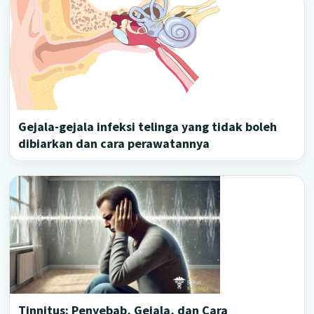
Gejala-gejala infeksi telinga yang tidak boleh
dibiarkan dan cara perawatannya
Tinnitus: Penyebab, Gejala, dan Cara