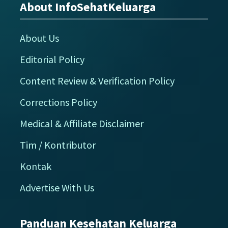
About InfoSehatKeluarga
Footer
About Us
Editorial Policy
Content Review & Verification Policy
Corrections Policy
Medical & Affiliate Disclaimer
Tim / Kontributor
Kontak
Advertise With Us
Panduan Kesehatan Keluarga