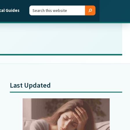
Search
Search
cal Guides
this
website
Last Updated
Primary
Sidebar