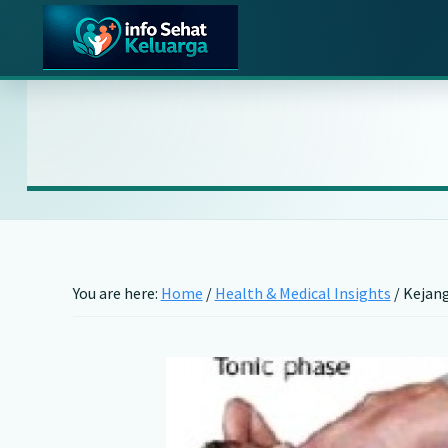
Skip
Skip
Skip
to
to
to
main
primary
footer
Info
Temukan
Sehat
content
sidebar
Informasi
Keluarga
Kesehatan
Keluarga
Terpercaya
You are here:
Home
/
Health & Medical Insights
/
Kejan