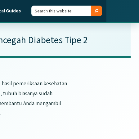
Search
Search
cal Guides
this
website
encegah Diabetes Tipe 2
 hasil pemeriksaan kesehatan
 tubuh biasanya sudah
at membantu Anda mengambil
.