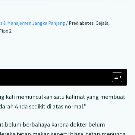
is & Manajemen Jangka Panjang
/
Prediabetes: Gejala,
Tipe 2
ing kali memunculkan satu kalimat yang membuat
arah Anda sedikit di atas normal.”
ut belum berbahaya karena dokter belum
ereka tetap makan seperti biasa, tetap menunda