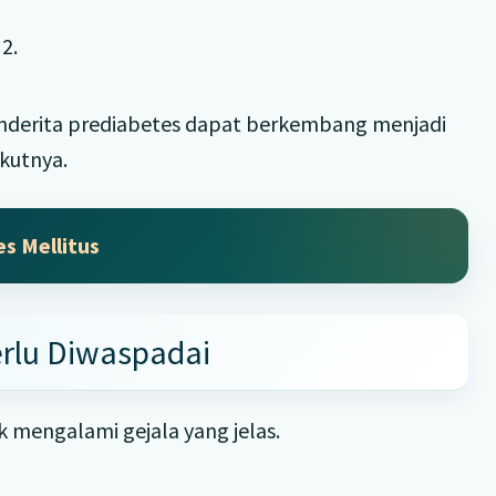
2.
nderita prediabetes dapat berkembang menjadi
kutnya.
s Mellitus
erlu Diwaspadai
k mengalami gejala yang jelas.