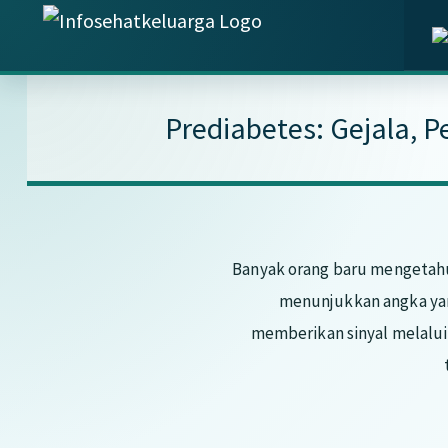
Skip
Skip
Skip
Info
to
to
to
Temukan
Sehat
main
primary
footer
Informasi
Keluarga
content
sidebar
Kesehatan
Prediabetes: Gejala, P
Keluarga
Terpercaya
Banyak orang baru mengetahu
menunjukkan angka ya
memberikan sinyal melalui