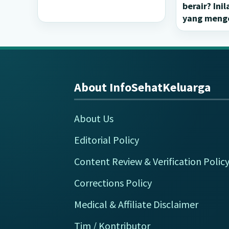
berair? Ini
yang meng
About InfoSehatKeluarga
Footer
About Us
Editorial Policy
Content Review & Verification Polic
Corrections Policy
Medical & Affiliate Disclaimer
Tim / Kontributor