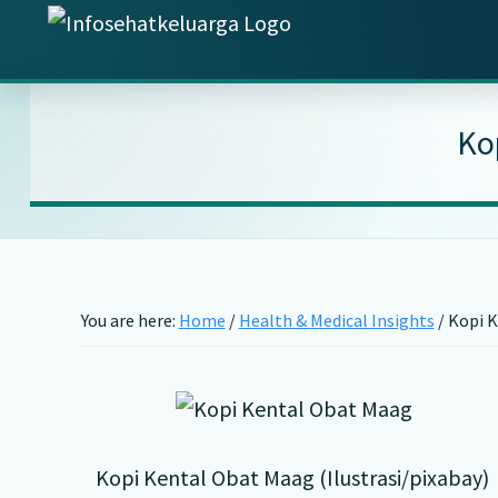
Skip
Skip
Skip
Skip
Info
to
to
to
to
Temukan
Sehat
primary
main
primary
footer
Informasi
Keluarga
navigation
content
sidebar
Kesehatan
Ko
Keluarga
Terpercaya
You are here:
Home
/
Health & Medical Insights
/
Kopi K
Kopi Kental Obat Maag (Ilustrasi/pixabay)