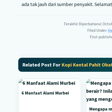
ada tak jauh dari sumber penyakit. Selam
Terakhir Diperbaharui: Octob
Filed Under:
He
First publis
Related Post For
Kopi Kental Pahit Oba
6 Manfaat Alami Murbei
Mengapa m