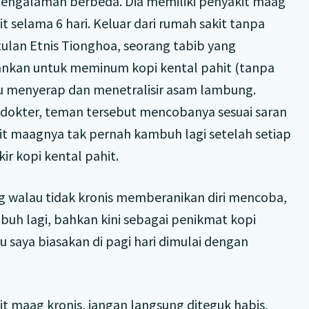
engalaman berbeda. Dia memiliki penyakit maag
t selama 6 hari. Keluar dari rumah sakit tanpa
lan Etnis Tionghoa, seorang tabib yang
ankan untuk meminum kopi kental pahit (tanpa
stru menyerap dan menetralisir asam lambung.
g dokter, teman tersebut mencobanya sesuai saran
kit maagnya tak pernah kambuh lagi setelah setiap
ir kopi kental pahit.
ag walau tidak kronis memberanikan diri mencoba,
uh lagi, bahkan kini sebagai penikmat kopi
u saya biasakan di pagi hari dimulai dengan
t maag kronis, jangan langsung diteguk habis,