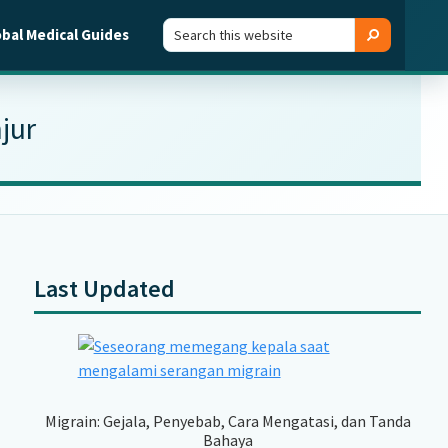
Search
Search
obal Medical Guides
this
website
jur
Last Updated
Primary
Sidebar
Migrain: Gejala, Penyebab, Cara Mengatasi, dan Tanda
Bahaya