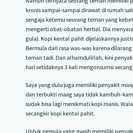
Namun ternyata seorang teman memiliki p
kronis sampai-sampai dirawat di rumah saki
sengaja ketemu seorang teman yang kebetu
mengerti obat-obatan herbal. Dia menyar
gula). Kopi kental pahit dijelaskannya ju
Bermula dari rasa was-was karena dilaran
teman tadi. Dan alhamdulillah, kini penya
hari setidaknya 3 kali mengonsumsi secangk
Saya yang dulu juga memiliki penyakit ma
dan terbukti maag saya tidak kambuh-kamb
sudak bisa lagi menikmati kopi manis. Wala
secangkir kopi kental pahit.
Untuk pemula yang masih memiliki penyaki