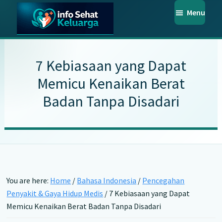
Skip
Skip
Skip
Menu
to
to
to
main
primary
footer
Info
Temukan
Sehat
content
sidebar
Informasi
Keluarga
7 Kebiasaan yang Dapat
Kesehatan
Memicu Kenaikan Berat
Keluarga
Badan Tanpa Disadari
Terpercaya
You are here:
Home
/
Bahasa Indonesia
/
Pencegahan
Penyakit & Gaya Hidup Medis
/
7 Kebiasaan yang Dapat
Memicu Kenaikan Berat Badan Tanpa Disadari