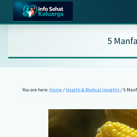
Skip
Skip
Skip
to
to
to
main
primary
footer
Info
Temukan
Sehat
content
sidebar
Informasi
Keluarga
5 Manfa
Kesehatan
Keluarga
Terpercaya
You are here:
Home
/
Health & Medical Insights
/
5 Manf