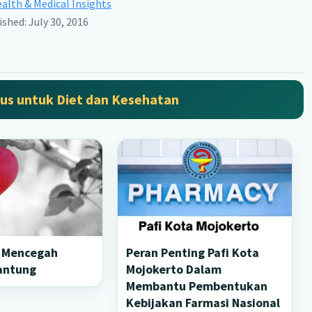
alth & Medical Insights
ished: July 30, 2016
us untuk Diet dan Kesehatan
a Mencegah
Peran Penting Pafi Kota
antung
Mojokerto Dalam
Membantu Pembentukan
Kebijakan Farmasi Nasional