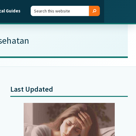
Search
Search
cal Guides
this
website
esehatan
Last Updated
Primary
Sidebar