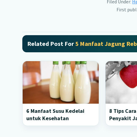
Filed Under:
He
First publ
Related Post For
5 Manfaat Jagung Reb
6 Manfaat Susu Kedelai
8 Tips Car
untuk Kesehatan
Penyakit J