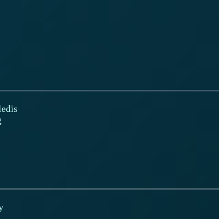
Medis
g
y