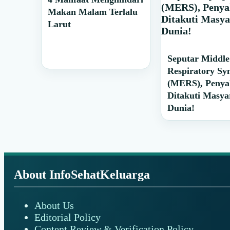
Makan Malam Terlalu
Larut
Seputar Middle
Respiratory S
(MERS), Penya
Ditakuti Masya
Dunia!
Footer
About InfoSehatKeluarga
About Us
Editorial Policy
Content Review & Verification Policy