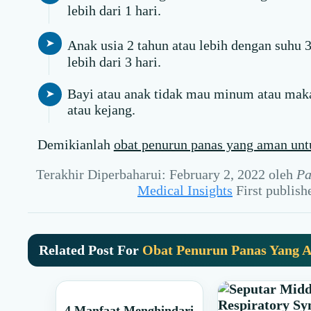
lebih dari 1 hari.
Anak usia 2 tahun atau lebih dengan suhu 
lebih dari 3 hari.
Bayi atau anak tidak mau minum atau makan
atau kejang.
Demikianlah
obat penurun panas yang aman unt
Terakhir Diperbaharui: February 2, 2022
oleh
Pa
Medical Insights
First publis
Related Post For
Obat Penurun Panas Yang A
4 Manfaat Menghindari