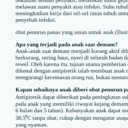
bukanlah sebuah penyakit, melainkan suatu geja
melawan suatu penyakit atau infeksi. Suhu tub
meningkatkan kerja dari sel-sel imun tubuh un
penyebab infeksi.
obat penurun panas yang aman untuk anak (Ilust
Apa yang terjadi pada anak saat demam?
Anak-anak saat demam menjadi kurang aktif dib
berkurang, sering haus, nyeri di seluruh badan 
rewel. Oleh karena itu, tujuan utama pemberian 
dikenal dengan antipiretik ialah membuat anak
mengurangi kecemasan orang tua, bukan menuru
Kapan sebaiknya anak diberi obat penurun pa
Antipiretik dapat diberikan pada peningkatan su
pada anak yang memiliki riwayat kejang demam 
6 bulan dan 5 tahun). Kebanyakan anak dapat m
38.5⁰C tanpa obat, cukup dengan mengatur asupa
yang nyaman.