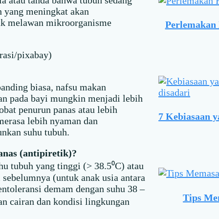
la atau tanda bahwa tubuh sedang
uh yang meningkat akan
tuk melawan mikroorganisme
Perlemakan H
rasi/pixabay)
anding biasa, nafsu makan
dan pada bayi mungkin menjadi lebih
obat penurun panas atau lebih
7 Kebiasaan 
 merasa lebih nyaman dan
nkan suhu tubuh.
nas (antipiretik)?
hu tubuh yang tinggi (> 38.5⁰C) atau
sebelumnya (untuk anak usia antara
entoleransi demam dengan suhu 38 –
Tips Me
n cairan dan kondisi lingkungan