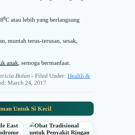
38⁰C atau lebih yang berlangsung
, muntah terus-terusan, sesak,
uk anak
, semoga bermanfaat.
tricia Bulan
-
Filed Under:
Health &
hed: March 24, 2017
man Untuk Si Kecil