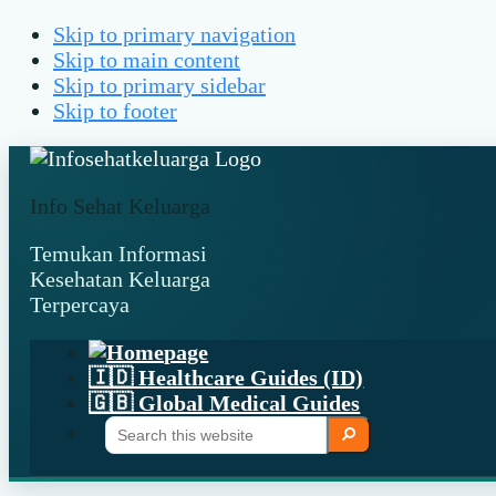
Skip to primary navigation
Skip to main content
Skip to primary sidebar
Skip to footer
Info Sehat Keluarga
Temukan Informasi
Kesehatan Keluarga
Terpercaya
🇮🇩 Healthcare Guides (ID)
🇬🇧 Global Medical Guides
Search
Search
this
website