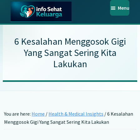
Skip
Skip
Skip
Menu
to
to
to
main
primary
footer
Info
Temukan
Sehat
content
sidebar
Informasi
Keluarga
6 Kesalahan Menggosok Gigi
Kesehatan
Yang Sangat Sering Kita
Keluarga
Lakukan
Terpercaya
You are here:
Home
/
Health & Medical Insights
/
6 Kesalahan
Menggosok Gigi Yang Sangat Sering Kita Lakukan