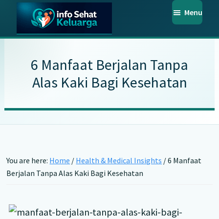
Skip
Skip
Skip
Menu
to
to
to
main
primary
footer
Info
Temukan
Sehat
content
sidebar
Informasi
Keluarga
6 Manfaat Berjalan Tanpa
Kesehatan
Alas Kaki Bagi Kesehatan
Keluarga
Terpercaya
You are here:
Home
/
Health & Medical Insights
/
6 Manfaat
Berjalan Tanpa Alas Kaki Bagi Kesehatan