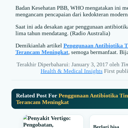
Badan Kesehatan PBB, WHO mengatakan ini mer
mengancam pencapaian dari kedokteran modern
Saat ini ada desakan agar penggunaan antibioti
lima tahun mendatang. (Radio Australia)
Demikianlah artikel
Penggunaan Antibiotika T
Terancam Meningkat
, semoga bermanfaat. Bij
Terakhir Diperbaharui: January 3, 2017
oleh
Ti
Health & Medical Insights
First pub
Related Post For
Penggunaan Antibiotika Tin
Terancam Meningkat
Berlari bisa