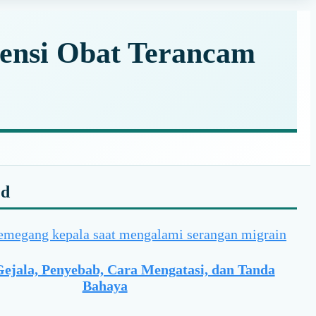
tensi Obat Terancam
y
ed
r
Gejala, Penyebab, Cara Mengatasi, dan Tanda
Bahaya