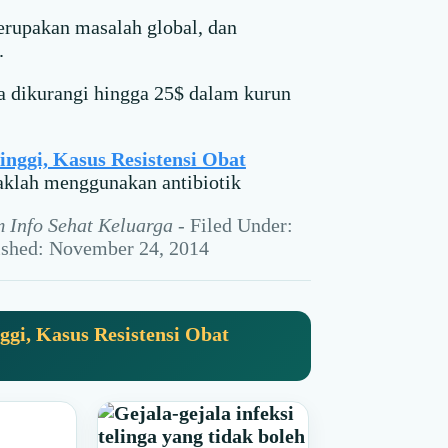
upakan masalah global, dan
.
ka dikurangi hingga 25$ dalam kurun
inggi, Kasus Resistensi Obat
aklah menggunakan antibiotik
m Info Sehat Keluarga
-
Filed Under:
lished: November 24, 2014
ggi, Kasus Resistensi Obat