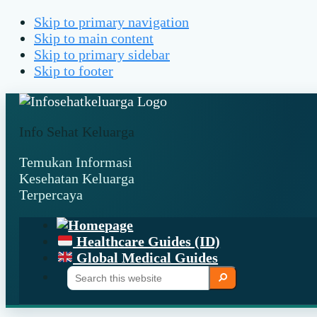
Skip to primary navigation
Skip to main content
Skip to primary sidebar
Skip to footer
Info Sehat Keluarga
Temukan Informasi
Kesehatan Keluarga
Terpercaya
Healthcare Guides (ID)
Global Medical Guides
Search
Search
this
website