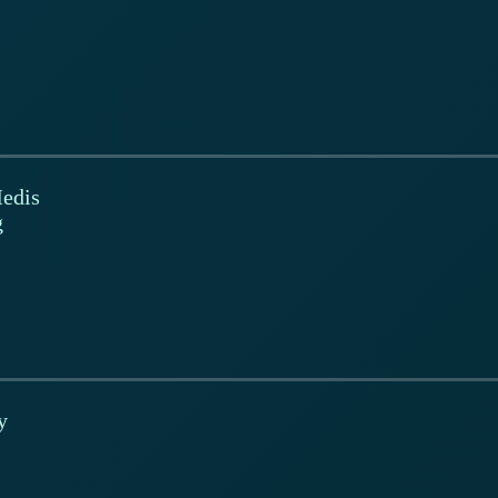
Medis
g
y