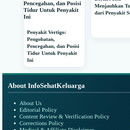
Menjauhkan T
dari Penyakit S
Penyakit Vertigo:
Pengobatan,
Pencegahan, dan Posisi
Tidur Untuk Penyakit
Ini
Footer
About InfoSehatKeluarga
About Us
Editorial Policy
Content Review & Verification Policy
Corrections Policy
Medical & Affiliate Disclaimer