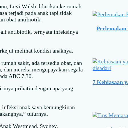
ahun, Levi Walsh dilarikan ke rumah
asa terjadi pada anak tapi tidak
n obat antibiotik.
Perlemakan H
li antibiotik, ternyata infeksinya
rkejut melihat kondisi anaknya.
rumah sakit, ada tersedia obat, dan
uh, dan mereka mengupayakan segala
pada ABC 7.30.
7 Kebiasaan 
rinya prihatin dengan apa yang
n infeksi anak saya kemungkinan
lakangnya,” tuturnya.
t Anak Westmead, Sydney,