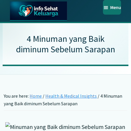
Skip
Skip
Skip
Menu
to
to
to
main
primary
footer
Info
Temukan
Sehat
content
sidebar
Informasi
Keluarga
4 Minuman yang Baik
Kesehatan
diminum Sebelum Sarapan
Keluarga
Terpercaya
You are here:
Home
/
Health & Medical Insights
/
4 Minuman
yang Baik diminum Sebelum Sarapan