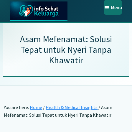
Skip
Skip
Skip
Menu
to
to
to
main
primary
footer
Info
Temukan
Sehat
content
sidebar
Informasi
Keluarga
Asam Mefenamat: Solusi
Kesehatan
Tepat untuk Nyeri Tanpa
Keluarga
Khawatir
Terpercaya
You are here:
Home
/
Health & Medical Insights
/
Asam
Mefenamat: Solusi Tepat untuk Nyeri Tanpa Khawatir