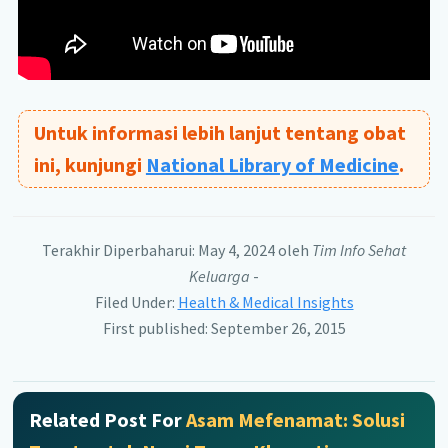
Untuk informasi lebih lanjut tentang obat
ini, kunjungi
National Library of Medicine
.
Terakhir Diperbaharui: May 4, 2024
oleh
Tim Info Sehat
Keluarga
-
Filed Under:
Health & Medical Insights
First published: September 26, 2015
Related Post For
Asam Mefenamat: Solusi