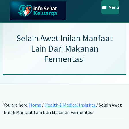
Skip
Skip
Skip
Menu
to
to
to
main
primary
footer
Info
Temukan
Sehat
content
sidebar
Informasi
Keluarga
Selain Awet Inilah Manfaat
Kesehatan
Lain Dari Makanan
Keluarga
Fermentasi
Terpercaya
You are here:
Home
/
Health & Medical Insights
/
Selain Awet
Inilah Manfaat Lain Dari Makanan Fermentasi