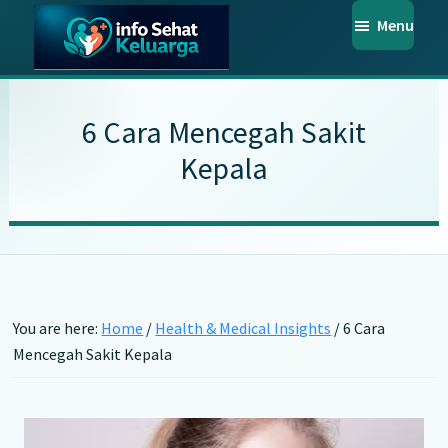
Skip
Skip
Skip
Menu
to
to
to
main
primary
footer
Info
Temukan
Sehat
content
sidebar
Informasi
Keluarga
6 Cara Mencegah Sakit
Kesehatan
Kepala
Keluarga
Terpercaya
You are here:
Home
/
Health & Medical Insights
/
6 Cara
Mencegah Sakit Kepala